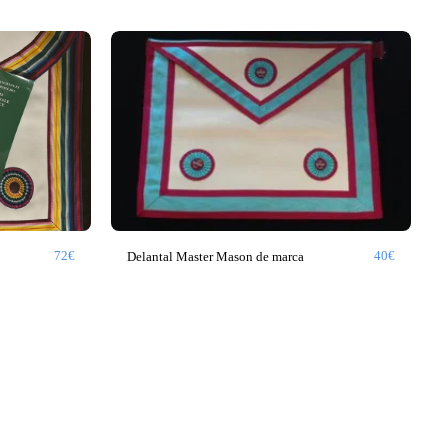
72
€
40
€
Delantal Master Mason de marca