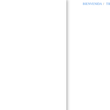
BIENVENIDA
TI
OCCITANIA
REGALIA
Boutique
Masónica
Toulouse 31
BIENVENIDA
GLNF
GLNF PROVINCIAL