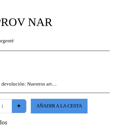
PROV NAR
argenté
e devolución:
Nuestros artículos, en su mayor parte, son "creaciones únicas", revisa atentamente la información de tu pedido ya que no se aceptarán devoluciones sin previo aviso.
AÑADIR A LA CESTA
dos