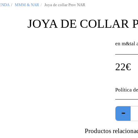
ENDA
MMM & NAR
Joya de collar Prov NAR
JOYA DE COLLAR 
en m&tal 
22
€
Política d
Productos relaciona