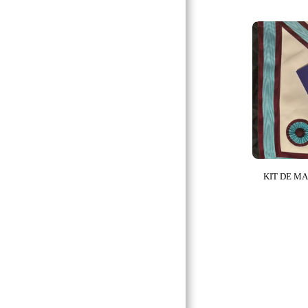
ALOJAMIENTO AZUL
ARCO REAL
MMM & NAR
OMRC
OMS
OCE
GMA
KIT DE M
CDN
K.T. & K.M.
CTPSAR
CONSEJO SUPREMO DE
LA REAA
COLINA BAJA:.