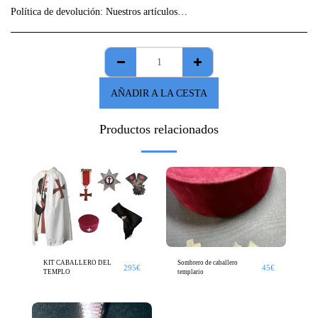
Política de devolución:
Nuestros artículos, en su mayor parte, son "creaciones únicas", revisa atentamente la información de tu pedido ya que no se aceptarán devoluciones sin previo aviso.
AÑADIR A LA CESTA
Productos relacionados
KIT CABALLERO DEL
Sombrero de caballero
295
€
45
€
TEMPLO
templario