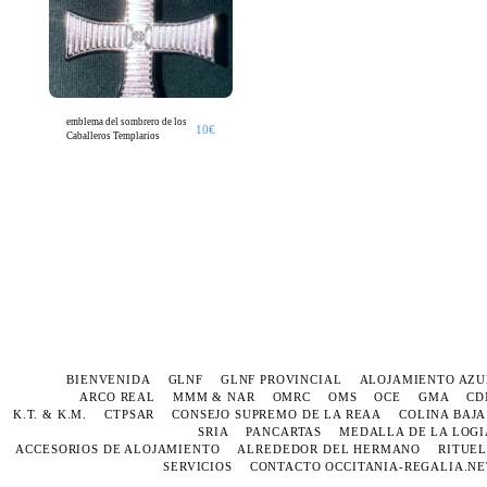
emblema del sombrero de los
10
€
Caballeros Templarios
BIENVENIDA
GLNF
GLNF PROVINCIAL
ALOJAMIENTO AZU
ARCO REAL
MMM & NAR
OMRC
OMS
OCE
GMA
CD
K.T. & K.M.
CTPSAR
CONSEJO SUPREMO DE LA REAA
COLINA BAJA
SRIA
PANCARTAS
MEDALLA DE LA LOGI
ACCESORIOS DE ALOJAMIENTO
ALREDEDOR DEL HERMANO
RITUEL
SERVICIOS
CONTACTO OCCITANIA-REGALIA.NE