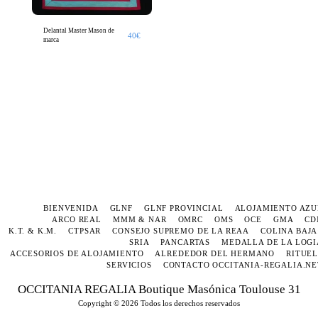
Delantal Master Mason de
40
€
marca
BIENVENIDA
GLNF
GLNF PROVINCIAL
ALOJAMIENTO AZU
ARCO REAL
MMM & NAR
OMRC
OMS
OCE
GMA
CD
K.T. & K.M.
CTPSAR
CONSEJO SUPREMO DE LA REAA
COLINA BAJA
SRIA
PANCARTAS
MEDALLA DE LA LOGI
ACCESORIOS DE ALOJAMIENTO
ALREDEDOR DEL HERMANO
RITUEL
SERVICIOS
CONTACTO OCCITANIA-REGALIA.NE
OCCITANIA REGALIA Boutique Masónica Toulouse 31
Copyright © 2026 Todos los derechos reservados