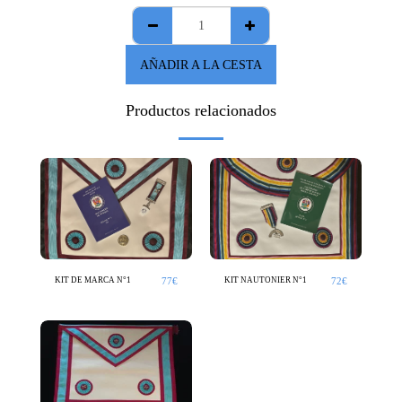
AÑADIR A LA CESTA
Productos relacionados
77
€
72
€
KIT DE MARCA N°1
KIT NAUTONIER N°1