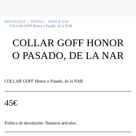
OCCITANIA REGALIA Boutique Masónica
Toulouse 31
BIENVENIDA
TIENDA
MMM & NAR
COLLAR GOFF Honor o Pasado, de la NAR
COLLAR GOFF HONOR
O PASADO, DE LA NAR
COLLAR GOFF Honor o Pasado, de la NAR
45
€
Política de devolución:
Nuestros artículos, en su mayor parte, son "creaciones únicas", revisa atentamente la información de tu pedido ya que no se aceptarán devoluciones sin previo aviso.