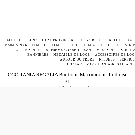
ACCUEIL
GLNF
GLNF PROVINCIAL
LOGE BLEUE
ARCHE ROYAL
MMM & NAR
O.M.R.C.
O.M.S.
O.C.E.
G.M.A.
C.R.C.
K.T. & K.
C. T. P. S. A. R.
SUPREME CONSEIL REAA
M:.E:.S:.A:.
S. R. I. 
BANNIERES
MEDAILLE DE LOGE
ACCESSOIRES DE LOG
AUTOUR DU FRERE
RITUELS
SERVICE
CONTACTEZ OCCITANIA-REGALIA.NE
OCCITANIA REGALIA Boutique Maçonnique Toulouse
31
Droits d'auteur © 2026 Tous droits réservés