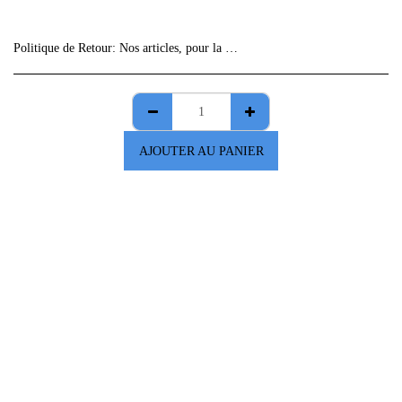
Politique de Retour:
Nos articles, pour la plupart, sont des &quot;fabrications uniques&quot;, vérifiez bien les informations de vos commandes car aucun retour ne sera accepté sans avis préalable.
AJOUTER AU PANIER