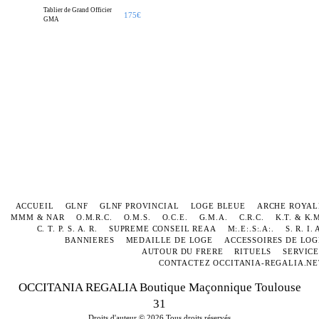
Tablier de Grand Officier
175
€
GMA
ACCUEIL
GLNF
GLNF PROVINCIAL
LOGE BLEUE
ARCHE ROYAL
MMM & NAR
O.M.R.C.
O.M.S.
O.C.E.
G.M.A.
C.R.C.
K.T. & K.
C. T. P. S. A. R.
SUPREME CONSEIL REAA
M:.E:.S:.A:.
S. R. I. 
BANNIERES
MEDAILLE DE LOGE
ACCESSOIRES DE LOG
AUTOUR DU FRERE
RITUELS
SERVICE
CONTACTEZ OCCITANIA-REGALIA.NE
OCCITANIA REGALIA Boutique Maçonnique Toulouse
31
Droits d'auteur © 2026 Tous droits réservés