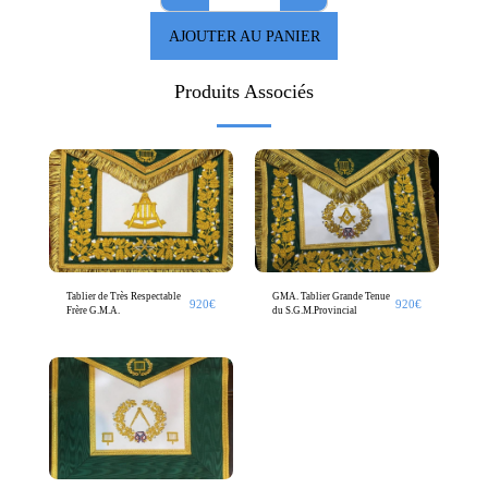
AJOUTER AU PANIER
Produits Associés
Tablier de Très Respectable
GMA. Tablier Grande Tenue
920
€
920
€
Frère G.M.A.
du S.G.M.Provincial