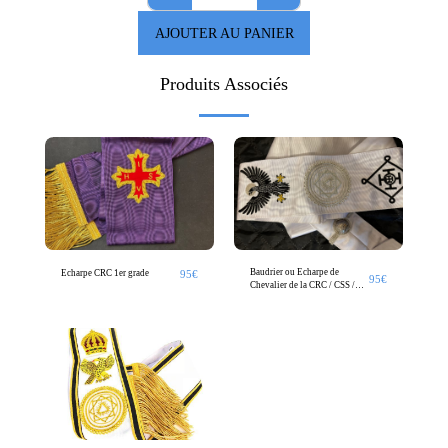
AJOUTER AU PANIER
Produits Associés
Baudrier ou Echarpe de
95
€
Echarpe CRC 1er grade
95
€
Chevalier de la CRC / CSS /
SJE