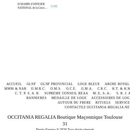
ECHARPE d'OFFICIER
110
€
NATIONAL de la Croix
Rouge de Constantin
ACCUEIL
GLNF
GLNF PROVINCIAL
LOGE BLEUE
ARCHE ROYAL
MMM & NAR
O.M.R.C.
O.M.S.
O.C.E.
G.M.A.
C.R.C.
K.T. & K.
C. T. P. S. A. R.
SUPREME CONSEIL REAA
M:.E:.S:.A:.
S. R. I. 
BANNIERES
MEDAILLE DE LOGE
ACCESSOIRES DE LOG
AUTOUR DU FRERE
RITUELS
SERVICE
CONTACTEZ OCCITANIA-REGALIA.NE
OCCITANIA REGALIA Boutique Maçonnique Toulouse
31
Droits d'auteur © 2026 Tous droits réservés