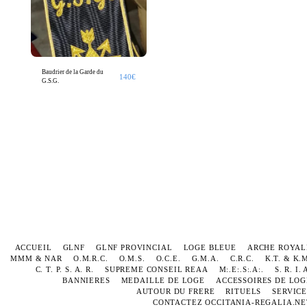
Baudrier de la Garde du
140
€
G.S.G.
ACCUEIL
GLNF
GLNF PROVINCIAL
LOGE BLEUE
ARCHE ROYAL
MMM & NAR
O.M.R.C.
O.M.S.
O.C.E.
G.M.A.
C.R.C.
K.T. & K.
C. T. P. S. A. R.
SUPREME CONSEIL REAA
M:.E:.S:.A:.
S. R. I. 
BANNIERES
MEDAILLE DE LOGE
ACCESSOIRES DE LOG
AUTOUR DU FRERE
RITUELS
SERVICE
CONTACTEZ OCCITANIA-REGALIA.NE