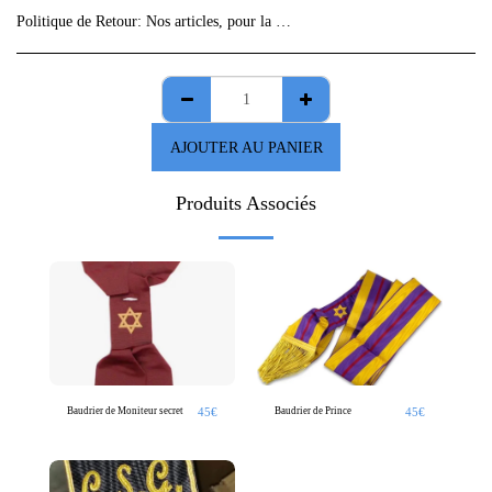
Politique de Retour:
Nos articles, pour la plupart, sont des &quot;fabrications uniques&quot;, vérifiez bien les informations de vos commandes car aucun retour ne sera accepté sans avis préalable.
AJOUTER AU PANIER
Produits Associés
45
€
45
€
Baudrier de Moniteur secret
Baudrier de Prince