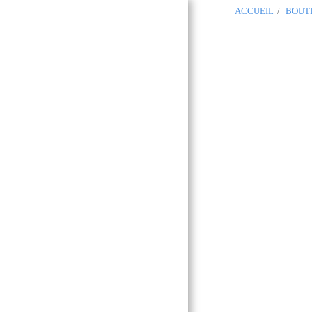
ACCUEIL
BOUT
OCCITANIA
REGALIA
Boutique
Maçonnique
Toulouse 31
ACCUEIL
GLNF
GLNF PROVINCIAL