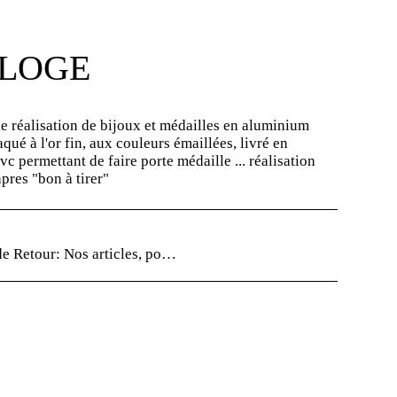
 LOGE
 réalisation de bijoux et médailles en aluminium
aqué à l'or fin, aux couleurs émaillées, livré en
vc permettant de faire porte médaille ... réalisation
apres "bon à tirer"
de Retour:
Nos articles, pour la plupart, sont des &quot;fabrications uniques&quot;, vérifiez bien les informations de vos commandes car aucun retour ne sera accepté sans avis préalable.