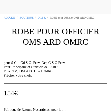
OCCITANIA REGALIA Boutique
Maçonnique Toulouse 31
ACCUEIL
BOUTIQUE
O.M.S.
ROBE pour Officier OMS ARD OMRC
ROBE POUR OFFICIER
OMS ARD OMRC
pour S.G. , Gd S.G. Prov, Dep G.S.G.Prov
Pour Principaux et Officiers de l'ARD
Pour 3IM, DM et PCT de l'OMRC
Préciser votre choix
154
€
Politique de Retour:
Nos articles, pour la plupart, sont des &quot;fabrications uniques&quot;, vérifiez bien les informations de vos commandes car aucun retour ne sera accepté sans avis préalable.