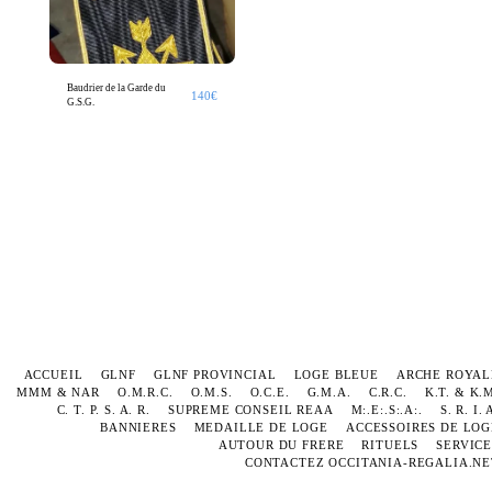
Baudrier de la Garde du
140
€
G.S.G.
ACCUEIL
GLNF
GLNF PROVINCIAL
LOGE BLEUE
ARCHE ROYAL
MMM & NAR
O.M.R.C.
O.M.S.
O.C.E.
G.M.A.
C.R.C.
K.T. & K.
C. T. P. S. A. R.
SUPREME CONSEIL REAA
M:.E:.S:.A:.
S. R. I. 
BANNIERES
MEDAILLE DE LOGE
ACCESSOIRES DE LOG
AUTOUR DU FRERE
RITUELS
SERVICE
CONTACTEZ OCCITANIA-REGALIA.NE