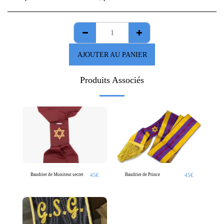
AJOUTER AU PANIER
Produits Associés
45
€
45
€
Baudrier de Moniteur secret
Baudrier de Prince