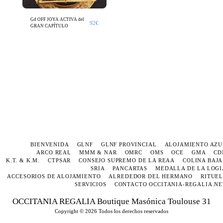
Gd OFF JOYA ACTIVA del
92
€
GRAN CAPÍTULO
BIENVENIDA
GLNF
GLNF PROVINCIAL
ALOJAMIENTO AZU
ARCO REAL
MMM & NAR
OMRC
OMS
OCE
GMA
CD
K.T. & K.M.
CTPSAR
CONSEJO SUPREMO DE LA REAA
COLINA BAJA
SRIA
PANCARTAS
MEDALLA DE LA LOGI
ACCESORIOS DE ALOJAMIENTO
ALREDEDOR DEL HERMANO
RITUEL
SERVICIOS
CONTACTO OCCITANIA-REGALIA.NE
OCCITANIA REGALIA Boutique Masónica Toulouse 31
Copyright © 2026 Todos los derechos reservados