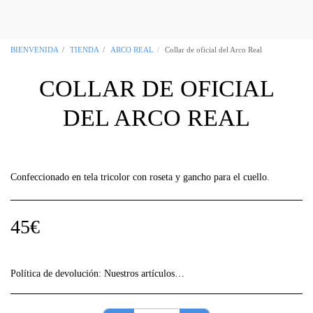
OCCITANIA REGALIA Boutique Masónica
Toulouse 31
BIENVENIDA
TIENDA
ARCO REAL
Collar de oficial del Arco Real
COLLAR DE OFICIAL
DEL ARCO REAL
Confeccionado en tela tricolor con roseta y gancho para el cuello.
45
€
Política de devolución:
Nuestros artículos, en su mayor parte, son "creaciones únicas", revisa atentamente la información de tu pedido ya que no se aceptarán devoluciones sin previo aviso.