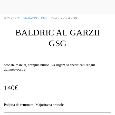
OCCITANIA REGALIA Masonic Boutique
Toulouse 31
BUN VENIT
MAGAZIN
OMS
Baldric al Garzii GSG
BALDRIC AL GARZII
GSG
brodate manual, franjuri bulion, va rugam sa specificati rangul
dumneavoastra
140
€
Politica de returnare:
Majoritatea articolelor noastre sunt „unice”, așa că vă rugăm să verificați cu atenție informațiile despre comandă, deoarece nu vor fi acceptate returnări fără notificare prealabilă.