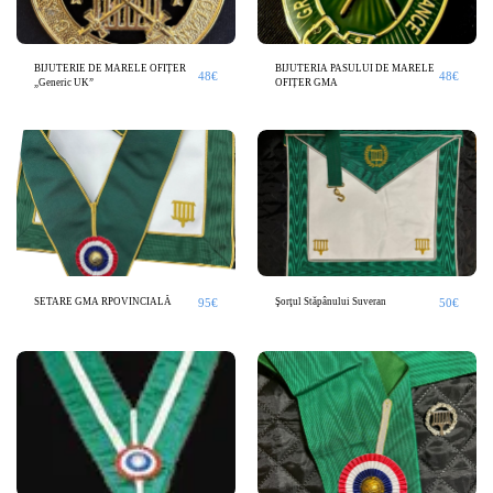
BIJUTERIE DE MARELE OFIȚER
BIJUTERIA PASULUI DE MARELE
48
€
48
€
„Generic UK”
OFIȚER GMA
95
€
50
€
SETARE GMA RPOVINCIALĂ
Şorţul Stăpânului Suveran