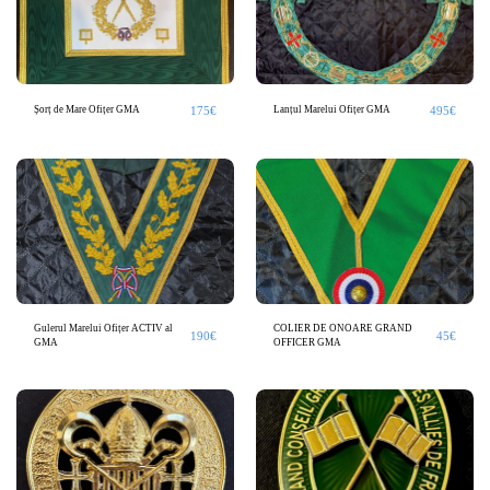
175
€
495
€
Șorț de Mare Ofițer GMA
Lanțul Marelui Ofițer GMA
Gulerul Marelui Ofițer ACTIV al
COLIER DE ONOARE GRAND
190
€
45
€
GMA
OFFICER GMA