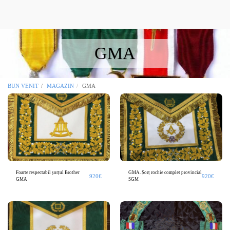
OCCITANIA REGALIA Masonic Boutique
Toulouse 31
GMA
BUN VENIT
MAGAZIN
GMA
Foarte respectabil șorțul Brother
GMA. Șorț rochie complet provincial
920
€
920
€
GMA
SGM