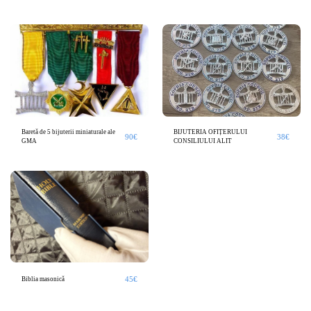
Baretă de 5 bijuterii miniaturale ale
BIJUTERIA OFIȚERULUI
90
€
38
€
GMA
CONSILIULUI ALIT
45
€
Biblia masonică