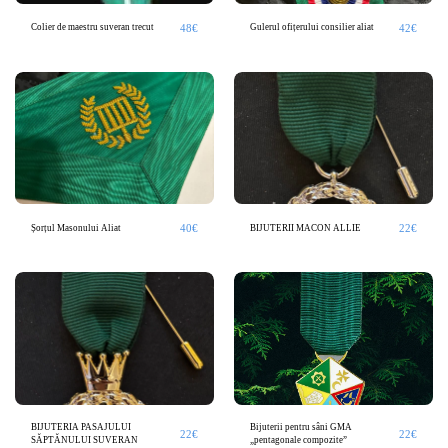
48
€
42
€
Colier de maestru suveran trecut
Gulerul ofițerului consilier aliat
40
€
22
€
Șorțul Masonului Aliat
BIJUTERII MACON ALLIE
BIJUTERIA PASAJULUI
Bijuterii pentru sâni GMA
22
€
22
€
SĂPTĂNULUI SUVERAN
„pentagonale compozite”