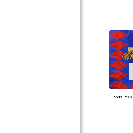
BLUE LODGE
ARC REGAL
MMM & NAR
OMRC
OMS
OCE
GMA
CRC
K.T. & K.M.
Șorțul Marel
CTPSAR
CONSILIUL SUPREM
REAA
MESA:.