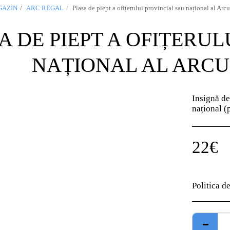
AZIN
ARC REGAL
Plasa de piept a ofițerului provincial sau național al Arc
A DE PIEPT A OFIȚERUL
NAȚIONAL AL ARCU
Insignă de
național (
22
€
Politica d