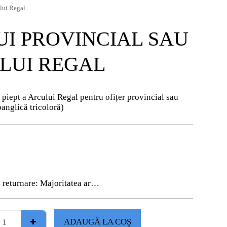
ului Regal
UI PROVINCIAL SAU
LUI REGAL
 piept a Arcului Regal pentru ofițer provincial sau
panglică tricoloră)
e returnare:
Majoritatea articolelor noastre sunt „unice”, așa că vă rugăm să verificați cu atenție informațiile despre comandă, deoarece nu vor fi acceptate returnări fără notificare prealabilă.
ADAUGĂ LA COŞ