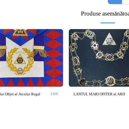
Produse asemănăto
240
€
ui Ofițer al Arcului Regal
LANTUL MARI OFITER al ARD