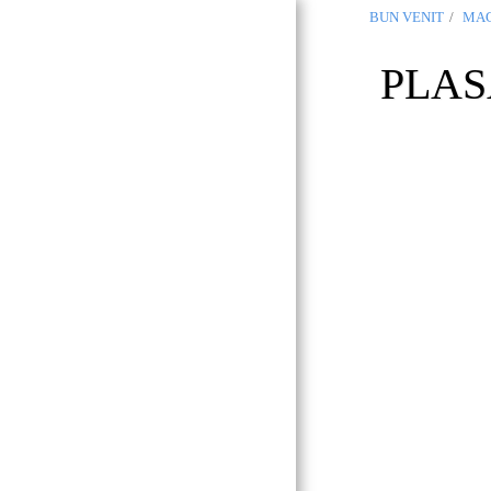
BUN VENIT
MAG
OCCITANIA
PLAS
REGALIA
Masonic
Boutique
Toulouse 31
BUN VENIT
GLNF
GLNF PROVINCIAL