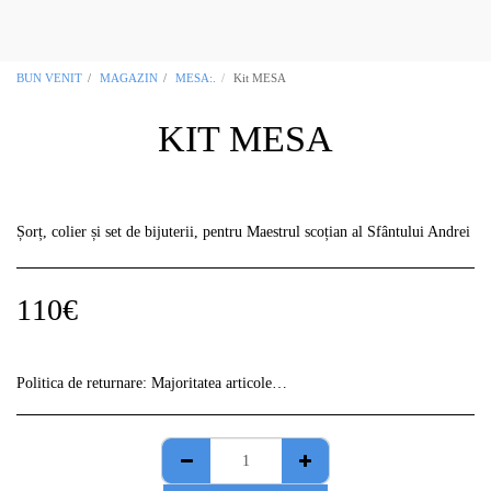
OCCITANIA REGALIA Masonic Boutique
Toulouse 31
BUN VENIT
MAGAZIN
MESA:.
Kit MESA
KIT MESA
Șorț, colier și set de bijuterii, pentru Maestrul scoțian al Sfântului Andrei
110
€
Politica de returnare:
Majoritatea articolelor noastre sunt „unice”, așa că vă rugăm să verificați cu atenție informațiile despre comandă, deoarece nu vor fi acceptate returnări fără notificare prealabilă.