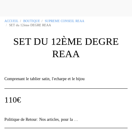
OCCITANIA REGALIA Boutique
Maçonnique Toulouse 31
ACCUEIL
BOUTIQUE
SUPREME CONSEIL REAA
SET du 12ème DEGRE REAA
SET DU 12ÈME DEGRE
REAA
Comprenant le tablier satin, l'echarpe et le bijou
110
€
Politique de Retour:
Nos articles, pour la plupart, sont des &quot;fabrications uniques&quot;, vérifiez bien les informations de vos commandes car aucun retour ne sera accepté sans avis préalable.