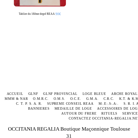
90
€
Tablier du 18ème degré REAA
ACCUEIL
GLNF
GLNF PROVINCIAL
LOGE BLEUE
ARCHE ROYAL
MMM & NAR
O.M.R.C.
O.M.S.
O.C.E.
G.M.A.
C.R.C.
K.T. & K.
C. T. P. S. A. R.
SUPREME CONSEIL REAA
M:.E:.S:.A:.
S. R. I. 
BANNIERES
MEDAILLE DE LOGE
ACCESSOIRES DE LOG
AUTOUR DU FRERE
RITUELS
SERVICE
CONTACTEZ OCCITANIA-REGALIA.NE
OCCITANIA REGALIA Boutique Maçonnique Toulouse
31