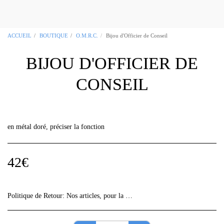
OCCITANIA REGALIA Boutique
Maçonnique Toulouse 31
ACCUEIL
BOUTIQUE
O.M.R.C.
Bijou d'Officier de Conseil
BIJOU D'OFFICIER DE
CONSEIL
en métal doré, préciser la fonction
42
€
Politique de Retour:
Nos articles, pour la plupart, sont des &quot;fabrications uniques&quot;, vérifiez bien les informations de vos commandes car aucun retour ne sera accepté sans avis préalable.