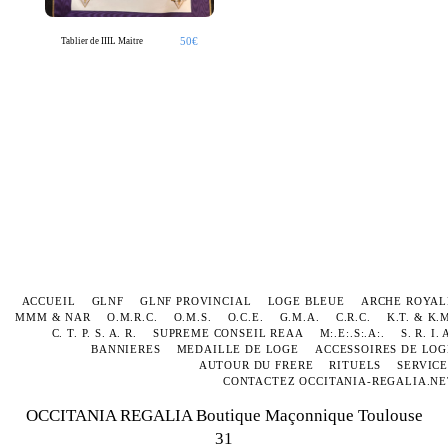
50
€
Tablier de IIIL Maitre
ACCUEIL
GLNF
GLNF PROVINCIAL
LOGE BLEUE
ARCHE ROYAL
MMM & NAR
O.M.R.C.
O.M.S.
O.C.E.
G.M.A.
C.R.C.
K.T. & K.
C. T. P. S. A. R.
SUPREME CONSEIL REAA
M:.E:.S:.A:.
S. R. I. 
BANNIERES
MEDAILLE DE LOGE
ACCESSOIRES DE LOG
AUTOUR DU FRERE
RITUELS
SERVICE
CONTACTEZ OCCITANIA-REGALIA.NE
OCCITANIA REGALIA Boutique Maçonnique Toulouse
31