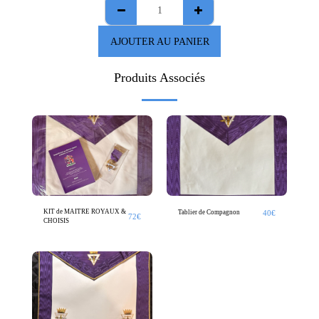
AJOUTER AU PANIER
Produits Associés
KIT de MAITRE ROYAUX &
40
€
Tablier de Compagnon
72
€
CHOISIS