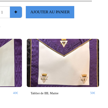
AJOUTER AU PANIER
s
40
€
50
€
Tablier de IIIL Maitre