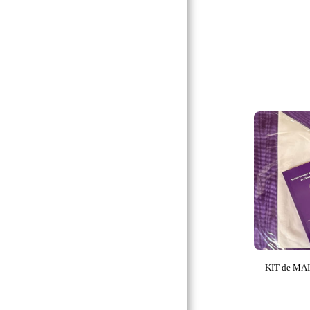
LOGE BLEUE
ARCHE ROYALE
MMM & NAR
O.M.R.C.
O.M.S.
O.C.E.
G.M.A.
C.R.C.
K.T. & K.M.
C. T. P. S. A. R.
SUPREME CONSEIL
KIT de MA
REAA
M:.E:.S:.A:.