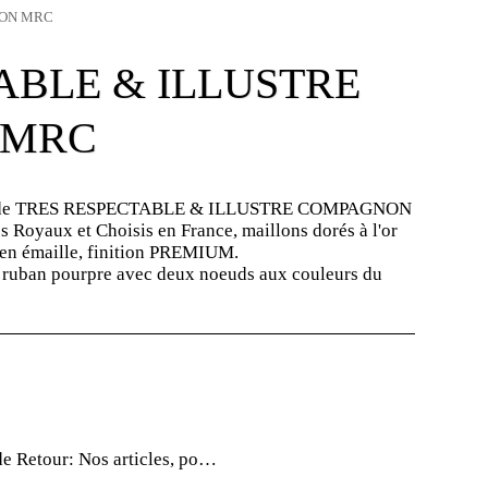
NON MRC
ABLE & ILLUSTRE
 MRC
de TRES RESPECTABLE & ILLUSTRE COMPAGNON
s Royaux et Choisis en France, maillons dorés à l'or
 en émaille, finition PREMIUM.
 ruban pourpre avec deux noeuds aux couleurs du
de Retour:
Nos articles, pour la plupart, sont des &quot;fabrications uniques&quot;, vérifiez bien les informations de vos commandes car aucun retour ne sera accepté sans avis préalable.