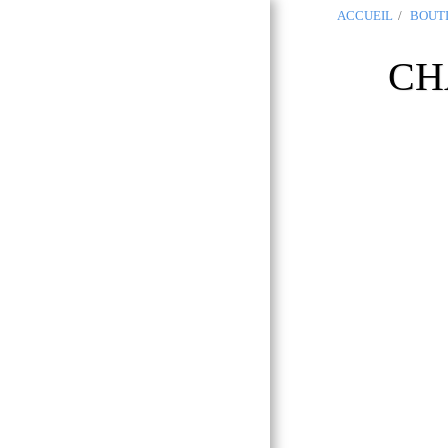
ACCUEIL
BOUT
OCCITANIA
CH
REGALIA
Boutique
Maçonnique
Toulouse 31
ACCUEIL
GLNF
GLNF PROVINCIAL